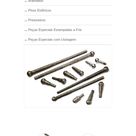
→
Aramados
→
Pinos Esféricos
→
Prisioneiros
→
Peças Especiais Estampadas a Frio
→
Peças Especiais com Usinagem